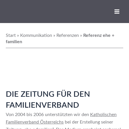
Skip
Main
to
Men
content
Start
»
Kommunikation
»
Referenzen
»
Referenz ehe +
familien
DIE ZEITUNG FÜR DEN
FAMILIENVERBAND
Von 2004 bis 2006 unterstützten wir den
Katholischen
Familienverband Österreichs
bei der Erstellung seiner